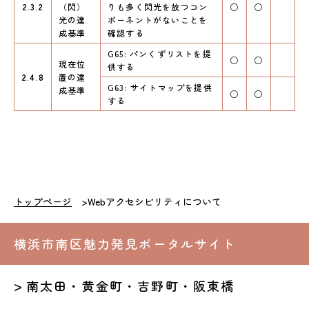
2.3.2
（閃）
りも多く閃光を放つコン
○
○
光の達
ポーネントがないことを
成基準
確認する
G65: パンくずリストを提
○
○
現在位
供する
2.4.8
置の達
G63: サイトマップを提供
成基準
○
○
する
トップページ
Webアクセシビリティについて
横浜市南区魅力発見ポータルサイト
南太田・黄金町・吉野町・阪東橋