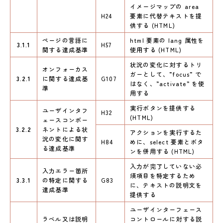
イメージマップの area
H24
要素に代替テキストを提
供する (HTML)
ページの言語に
html 要素の lang 属性を
3.1.1
H57
関する達成基準
使用する (HTML)
状況の変化に対するトリ
オンフォーカス
ガーとして、”focus” で
3.2.1
に関する達成基
G107
はなく、”activate” を使
準
用する
実行ボタンを提供する
ユーザインタフ
H32
(HTML)
ェースコンポー
3.2.2
ネントによる状
アクションを実行するた
況の変化に関す
H84
めに、select 要素とボタ
る達成基準
ンを併用する (HTML)
入力が完了していない必
入力エラー箇所
須項目を特定するため
3.3.1
の特定に関する
G83
に、テキストの説明文を
達成基準
提供する
ユーザインターフェース
ラベル又は説明
コントロールに対する説