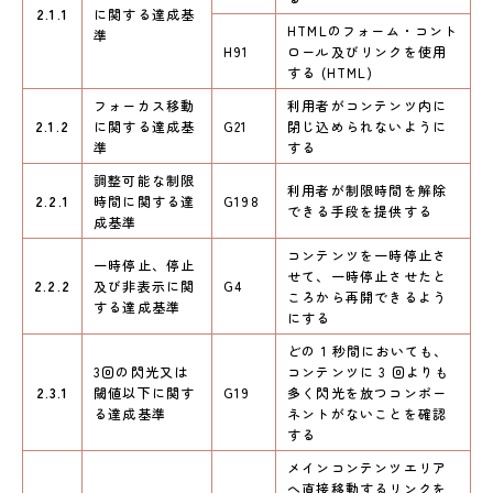
2.1.1
に関する達成基
HTMLのフォーム・コント
準
H91
ロール及びリンクを使用
する (HTML)
フォーカス移動
利用者がコンテンツ内に
2.1.2
に関する達成基
G21
閉じ込められないように
準
する
調整可能な制限
利用者が制限時間を解除
2.2.1
時間に関する達
G198
できる手段を提供する
成基準
コンテンツを一時停止さ
一時停止、停止
せて、一時停止させたと
2.2.2
及び非表示に関
G4
ころから再開できるよう
する達成基準
にする
どの 1 秒間においても、
3回の閃光又は
コンテンツに 3 回よりも
2.3.1
閾値以下に関す
G19
多く閃光を放つコンポー
る達成基準
ネントがないことを確認
する
メインコンテンツエリア
へ直接移動するリンクを