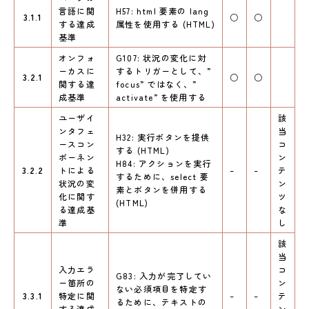
言語に関
H57: html 要素の lang
3.1.1
○
○
する達成
属性を使用する (HTML)
基準
オンフォ
G107: 状況の変化に対
ーカスに
するトリガーとして、”
3.2.1
○
○
関する達
focus” ではなく、”
成基準
activate” を使用する
ユーザイ
該
ンタフェ
当
H32: 実行ボタンを提供
ースコン
コ
する (HTML)
ポーネン
ン
H84: アクションを実行
3.2.2
トによる
–
–
テ
するために、select 要
状況の変
ン
素とボタンを併用する
化に関す
ツ
(HTML)
る達成基
な
準
し
該
当
入力エラ
コ
G83: 入力が完了してい
ー箇所の
ン
ない必須項目を特定す
3.3.1
特定に関
–
–
テ
るために、テキストの
する達成
ン