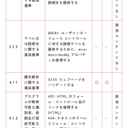
説明文を提供する
基準
ツ
な
し
該
当
ARIA1: ユーザインター
コ
ラベル又
フェース コントロール
ン
は説明文
に対する説明ラベルを
3.3.2
–
–
テ
に関する
提供するために、aria-
ン
達成基準
describedby プロパテ
ツ
ィを使用する
な
し
構文解析
G134: ウェブページを
4.1.1
に関する
○
○
バリデートする
達成基準
プログラ
H91: HTML のフォー
該
ムが解釈
ム・コントロール及び
当
可能な識
リンクを使用する
コ
別名、役
(HTML)
ン
4.1.2
割及び設
H44: テキストのラベル
–
–
テ
定可能な
とフォーム・コントロ
ン