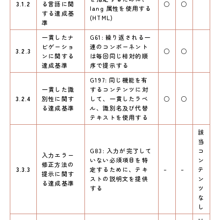
3.1.2
る言語に関
○
○
lang 属性を使用する
する達成基
(HTML)
準
一貫したナ
G61: 繰り返される一
ビゲーショ
連のコンポーネント
3.2.3
○
○
ンに関する
は毎回同じ相対的順
達成基準
序で提示する
G197: 同じ機能を有
一貫した識
するコンテンツに対
3.2.4
別性に関す
して、一貫したラベ
○
○
る達成基準
ル、識別名及び代替
テキストを使用する
該
当
G83: 入力が完了して
コ
入力エラー
いない必須項目を特
ン
修正方法の
3.3.3
定するために、テキ
–
–
テ
提示に関す
ストの説明文を提供
ン
る達成基準
する
ツ
な
し