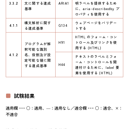
3.3.2
文に関する達成
ARIA1
明ラベルを提供するため
基準
に、aria-describedby プ
ロパティを使用する
構文解析に関す
ウェブページをバリデー
4.1.1
G134
る達成基準
トする
HTML のフォーム・コン
H91
トロール及びリンクを使
プログラムが解
用する (HTML)
釈可能な識別
4.1.2
名、役割及び設
テキストのラベルとフォ
定可能な値に関
ーム・コントロールを関
H44
する達成基準
連付けるために、label 要
素を使用する (HTML)
試験結果
適用欄 ･･･ ○：適用、―：適用なし／適合欄 ･･･ ○：適合、×：
不適合