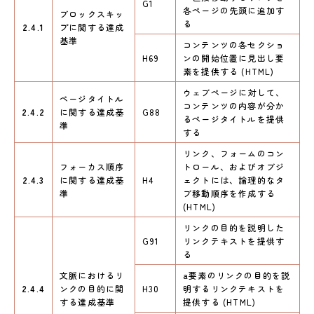
G1
各ページの先頭に追加す
ブロックスキッ
る
2.4.1
プに関する達成
基準
コンテンツの各セクショ
H69
ンの開始位置に見出し要
素を提供する (HTML)
ウェブページに対して、
ページタイトル
コンテンツの内容が分か
2.4.2
に関する達成基
G88
るページタイトルを提供
準
する
リンク、フォームのコン
フォーカス順序
トロール、およびオブジ
2.4.3
に関する達成基
H4
ェクトには、論理的なタ
準
ブ移動順序を作成する
(HTML)
リンクの目的を説明した
G91
リンクテキストを提供す
る
文脈におけるリ
a要素のリンクの目的を説
2.4.4
ンクの目的に関
H30
明するリンクテキストを
する達成基準
提供する (HTML)