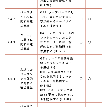
見出し要素を提供する
(HTML)
ページタ
G88: ウェブページに対
イトルに
して、コンテンツの内
2.4.2
○
○
関する達
容が分かるページタイ
成基準
トルを提供する
H4: リンク、フォームの
フォーカ
コントロール、および
ス順序に
2.4.3
オブジェクトには、論
○
○
関する達
理的なタブ移動順序を
成基準
作成する (HTML)
G91: リンクの目的を説
明したリンクテキスト
を提供する
文脈にお
H30: a 要素のリンクの
けるリン
目的を説明するリンク
2.4.4
クの目的
○
○
テキストを提供する
に関する
(HTML)
達成基準
H24: イメージマップの
area 要素に代替テキス
トを提供する (HTML)
ページの