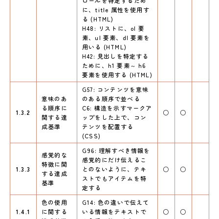
ロールを特定するため
に、title 属性を使用す
る (HTML)
H48: リストに、ol 要
素、ul 要素、dl 要素を
用いる (HTML)
H42: 見出しを特定する
ために、h1 要素～ h6
要素を使用する (HTML)
G57: コンテンツを意味
意味のあ
のある順序で並べる
る順序に
C6: 構造を示すマークア
1.3.2
○
○
関する達
ップをした上で、コン
成基準
テンツを配置する
(CSS)
G96: 理解すべき情報を
感覚的な
感覚的にだけ伝えるこ
特徴に関
1.3.3
とのないように、テキ
○
○
する達成
ストでもアイテムを特
基準
定する
色の使用
G14: 色の違いで伝えて
1.4.1
に関する
いる情報をテキストで
○
○