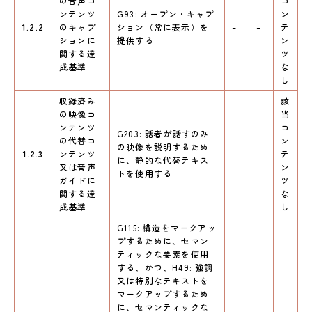
の音声コ
コ
ンテンツ
G93: オープン・キャプ
ン
1.2.2
のキャプ
ション（常に表示）を
–
–
テ
ションに
提供する
ン
関する達
ツ
成基準
な
し
収録済み
該
の映像コ
当
ンテンツ
コ
G203: 話者が話すのみ
の代替コ
ン
の映像を説明するため
1.2.3
ンテンツ
–
–
テ
に、静的な代替テキス
又は音声
ン
トを使用する
ガイドに
ツ
関する達
な
成基準
し
G115: 構造をマークアッ
プするために、セマン
ティックな要素を使用
する、かつ、H49: 強調
又は特別なテキストを
マークアップするため
に、セマンティックな