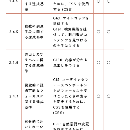
1.4.5
○
○
する達成基
ために、CSS を使用
準
する (CSS)
G63: サイトマップを
提供する
複数の到達
G161: 検索機能を提
2.4.5
手段に関す
○
○
供して、利用者がコ
る達成基準
ンテンツを見つける
のを手助けする
見出し及び
ラベルに関
G130: 内容が分かる
2.4.6
○
○
する達成基
見出しをつける
準
C15: ユーザインタフ
視覚的に認
ェースコンポーネン
識可能なフ
トがフォーカスを受
2.4.7
ォーカスに
けとったときの表示
○
○
関する達成
を変更するために、
基準
CSSを使用する
(CSS)
部分的に用
H58: 自然言語の変更
いられてい
を指定するために、