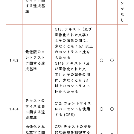
ン
する達成基
ツ
準
な
し
G18: テキスト（及び
画像化された文字）
とその背景の間に、
少なくとも 4.5:1 以上
最低限のコ
のコントラスト比を
ントラスト
もたせる
1.4.3
○
○
に関する達
G145: テキスト（及
成基準
び画像化された文
字）とその背景の間
に、少なくとも 3:1
以上のコントラスト
比をもたせる
テキストの
C12: フォントサイズ
サイズ変更
1.4.4
にパーセントを使用
○
○
に関する達
する (CSS)
成基準
画像化され
C22: テキストの視覚
た文字に関
的な表現を制御する