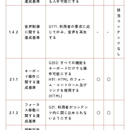
達成基準
も入手可能にする
該
当
コ
音声制御
G171: 利用者の要求に応
ン
1.4.2
に関する
じてのみ、音声を再生
–
–
テ
達成基準
する
ン
ツ
な
し
G202: すべての機能を
キーボードだけでも操
キーボー
作可能にする
ド操作に
2.1.1
H91: HTML のフォー
○
○
関する達
ム・コントロール及び
成基準
リンクを使用する
(HTML)
フォーカ
G21: 利用者がコンテン
ス移動に
2.1.2
ツ内に閉じ込められな
○
○
関する達
いようにする
成基準
調整可能