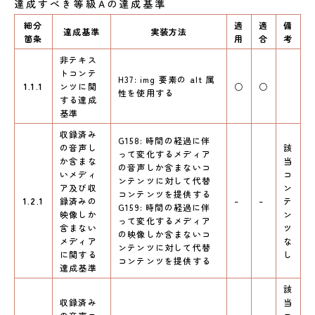
達成すべき等級Aの達成基準
細分
適
適
備
達成基準
実装方法
箇条
用
合
考
非テキス
トコンテ
H37: img 要素の alt 属
1.1.1
ンツに関
○
○
性を使用する
する達成
基準
収録済み
G158: 時間の経過に伴
の音声し
該
って変化するメディア
か含まな
当
の音声しか含まないコ
いメディ
コ
ンテンツに対して代替
ア及び収
ン
コンテンツを提供する
1.2.1
録済みの
–
–
テ
G159: 時間の経過に伴
映像しか
ン
って変化するメディア
含まない
ツ
の映像しか含まないコ
メディア
な
ンテンツに対して代替
に関する
し
コンテンツを提供する
達成基準
該
収録済み
当