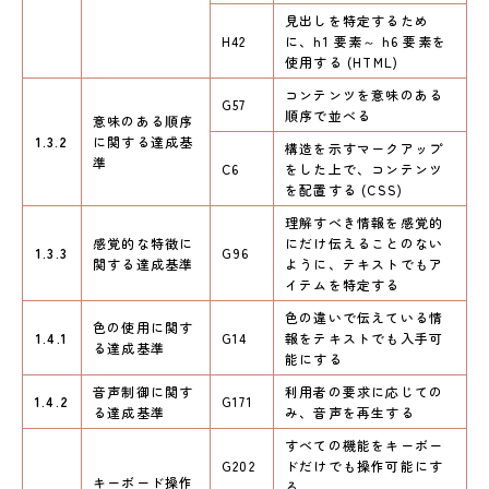
見出しを特定するため
H42
に、h1 要素～ h6 要素を
使用する (HTML)
コンテンツを意味のある
G57
順序で並べる
意味のある順序
1.3.2
に関する達成基
構造を示すマークアップ
準
C6
をした上で、コンテンツ
を配置する (CSS)
理解すべき情報を感覚的
感覚的な特徴に
にだけ伝えることのない
1.3.3
G96
関する達成基準
ように、テキストでもア
イテムを特定する
色の違いで伝えている情
色の使用に関す
1.4.1
G14
報をテキストでも入手可
る達成基準
能にする
音声制御に関す
利用者の要求に応じての
1.4.2
G171
る達成基準
み、音声を再生する
すべての機能をキーボー
G202
ドだけでも操作可能にす
キーボード操作
る