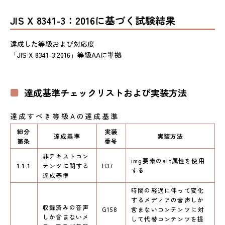
JIS X 8341-3：2016に基づく試験結果
達成した等級および対応度
「JIS X 8341-3:2016」等級AAに準拠
達成基準チェックリストおよび実装方法
達成すべき等級Aの達成基準
細分
実装
達成基準
実装方法
箇条
番号
非テキストコン
img要素のalt属性を使用
1.1.1
テンツに関する
H37
する
達成基準
時間の経過に伴って変化
するメディアの音声しか
収録済みの音声
G158
含まないコンテンツに対
しか含まないメ
して代替コンテンツを提