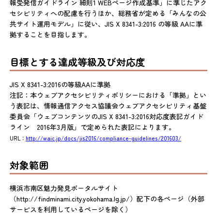
報受発信ガイドライン 細則1 WEBページ作成基準」に準じたアク
セシビリティへの配慮を行うほか、総務省が定める「みんなの公
共サイト運用モデル」に従い、JIS X 8341-3:2016 の等級 AAに準
拠することを目指します。
目標とする達成等級及び対応度
JIS X 8341-3:2016の等級AAに準拠
注記：本ウェブアクセシビリティポリシーにおける「準拠」とい
う表記は、情報通信アクセス協議会ウェブアクセシビリティ基盤
委員会「ウェブコンテンツのJIS X 8341-3:2016対応度表記ガイド
ライン 2016年3月版」で定められた表記によります。
URL：
http://waic.jp/docs/jis2016/compliance-guidelines/201603/
対象範囲
横浜市南区魅力発見ポータルサイト
（http://findminami.city.yokohama.lg.jp/）配下の各ページ（外部
サービスを利用しているページを除く）