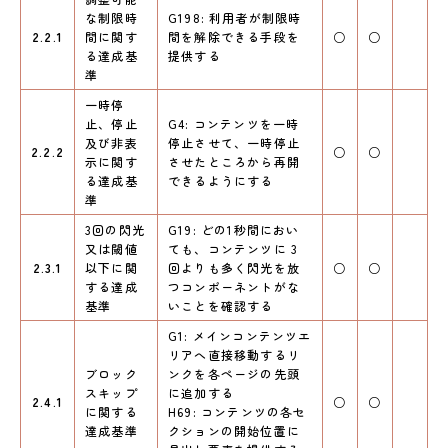
な制限時
G198: 利用者が制限時
2.2.1
間に関す
間を解除できる手段を
○
○
る達成基
提供する
準
一時停
止、停止
G4: コンテンツを一時
及び非表
停止させて、一時停止
2.2.2
○
○
示に関す
させたところから再開
る達成基
できるようにする
準
3回の閃光
G19: どの1秒間におい
又は閾値
ても、コンテンツに 3
2.3.1
以下に関
回よりも多く閃光を放
○
○
する達成
つコンポーネントがな
基準
いことを確認する
G1: メインコンテンツエ
リアへ直接移動するリ
ブロック
ンクを各ページの先頭
スキップ
に追加する
2.4.1
○
○
に関する
H69: コンテンツの各セ
達成基準
クションの開始位置に