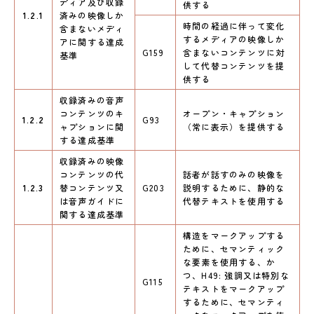
ディア及び収録
供する
1.2.1
済みの映像しか
時間の経過に伴って変化
含まないメディ
するメディアの映像しか
アに関する達成
G159
含まないコンテンツに対
基準
して代替コンテンツを提
供する
収録済みの音声
コンテンツのキ
オープン・キャプション
1.2.2
G93
ャプションに関
（常に表示）を提供する
する達成基準
収録済みの映像
コンテンツの代
話者が話すのみの映像を
1.2.3
替コンテンツ又
G203
説明するために、静的な
は音声ガイドに
代替テキストを使用する
関する達成基準
構造をマークアップする
ために、セマンティック
な要素を使用する、か
つ、H49: 強調又は特別な
G115
テキストをマークアップ
するために、セマンティ