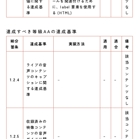
値に関す
ールを関連付けるため
ツ
る達成基
に、label 要素を使用す
な
準
る (HTML)
し
達成すべき等級AAの達成基準
細分
適
適
備
達成基準
実装方法
箇条
用
合
考
該
当
ライブの音
コ
声コンテン
ン
ツのキャプ
1.2.4
－
–
–
テ
ションに関
ン
する達成基
ツ
準
な
し
該
当
収録済みの
コ
映像コンテ
ン
ンツの音声
1.2.5
－
–
–
テ
ガイドに関