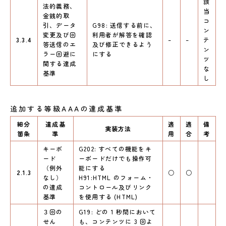
該
法的義務、
当
金銭的取
コ
引、データ
G98: 送信する前に、
ン
変更及び回
利用者が解答を確認
3.3.4
–
–
テ
答送信のエ
及び修正できるよう
ン
ラー回避に
にする
ツ
関する達成
な
基準
し
追加する等級AAAの達成基準
細分
達成基
適
適
備
実装方法
箇条
準
用
合
考
キーボ
G202: すべての機能をキ
ード
ーボードだけでも操作可
（例外
能にする
2.1.3
○
○
なし）
H91:HTML のフォーム・
の達成
コントロール及びリンク
基準
を使用する (HTML)
３回の
G19: どの 1 秒間において
せん
も、コンテンツに 3 回よ